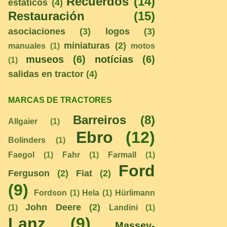
Recuerdos
(14)
estáticos
(4)
Restauración
(15)
asociaciones
(3)
logos
(3)
miniaturas
(2)
manuales
(1)
motos
museos
(6)
notícias
(6)
(1)
salidas en tractor
(4)
MARCAS DE TRACTORES
Barreiros
(8)
Allgaier
(1)
Ebro
(12)
Bolinders
(1)
Faegol
(1)
Fahr
(1)
Farmall
(1)
Ford
Ferguson
(2)
Fiat
(2)
(9)
Fordson
(1)
Hela
(1)
Hürlimann
John Deere
(2)
(1)
Landini
(1)
Lanz
(9)
Massey-