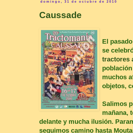
domingo, 31 de octubre de 2010
Caussade
El pasado
se celebr
tractores
población
muchos af
objetos, c
Salimos pr
mañana, t
delante y mucha ilusión. Para
seguimos camino hasta Mouta